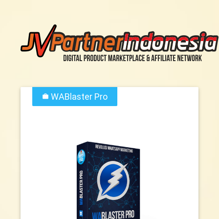
WABlaster Pro
work