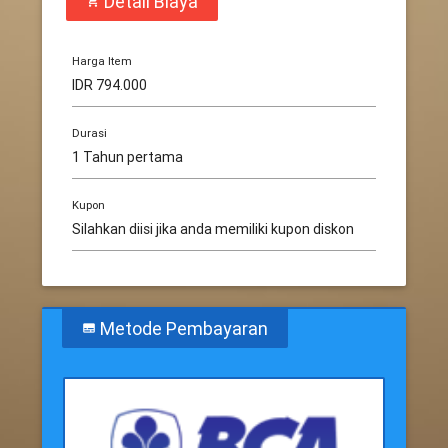
Detail Biaya
shopping_cart
Harga Item
Durasi
Kupon
Metode Pembayaran
subtitles